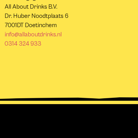
All About Drinks B.V.
Dr. Huber Noodtplaats 6
7001DT Doetinchem
info@allaboutdrinks.nl
0314 324 933